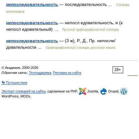
непоследовательность
— последовательность …
Словарь
антонимов
непоследовательность
— непосл едовательность, и (к
непосл едовательный) …
Русский орфографический словарь
непоследовательность
— (3 ж), Р., Д., Пр. непосле/
довательности …
Орфографический словарь русского языка
© Академик, 2000-2026
18+
Обратная связь:
Техподдержка
,
Реклама на сайте
👣 Путешествия
Экспорт словарей на сайты
, сделанные на PHP,
Joomla,
Drupal,
WordPress, MODx.