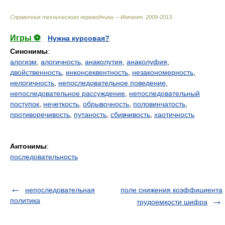
Справочник технического переводчика. – Интент
.
2009-2013
.
Игры ⚽
Нужна курсовая?
Синонимы
:
алогизм
,
алогичность
,
анаколутия
,
анаколуфия
,
двойственность
,
инконсеквентность
,
незакономерность
,
нелогичность
,
непоследовательное поведение
,
непоследовательное рассуждение
,
непоследовательный
поступок
,
нечеткость
,
обрывочность
,
половинчатость
,
противоречивость
,
путаность
,
сбивчивость
,
хаотичность
Антонимы
:
последовательность
непоследовательная
поле снижения коэффициента
политика
трудоемкости шифра